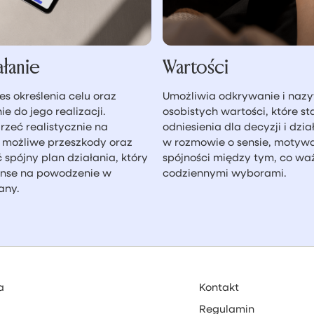
ałanie
Wartości
es określenia celu oraz
Umożliwia odkrywanie i naz
e do jego realizacji.
osobistych wartości, które s
zeć realistycznie na
odniesienia dla decyzji i dz
 możliwe przeszkody oraz
w rozmowie o sensie, motywac
spójny plan działania, który
spójności między tym, co wa
anse na powodzenie w
codziennymi wyborami.
any.
a
Kontakt
Regulamin