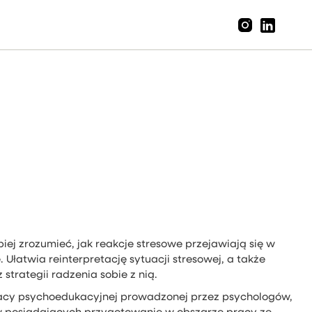
iej zrozumieć, jak reakcje stresowe przejawiają się w
Ułatwia reinterpretację sytuacji stresowej, a także
strategii radzenia sobie z nią.
cy psychoedukacyjnej prowadzonej przez psychologów,
w posiadających przygotowanie w obszarze pracy ze